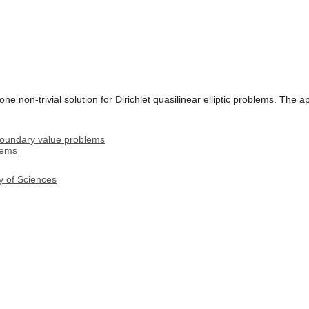
ne non-trivial solution for Dirichlet quasilinear elliptic problems. The 
 boundary value problems
lems
y of Sciences