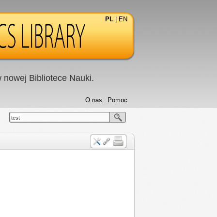
PL
|
EN
nowej Bibliotece Nauki.
O nas
Pomoc
test