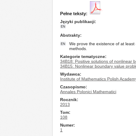
Pełne teksty:
Języki publikacji
EN
Abstrakty
We prove the existence of at least o
EN
methods.
Kategorie tematyczne
34B18: Positive solutions of nonlinear
34B15: Nonlinear boundary value prob
Wydawca
Institute of Mathematics Polish Academ
Czasopismo
Annales Polonici Mathematici
Rocznik
2013
Tom
108
Numer
1