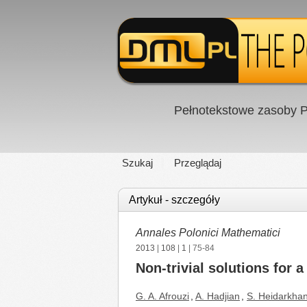
Pełnotekstowe zasoby P
Szukaj
Przeglądaj
Artykuł - szczegóły
Annales Polonici Mathematici
2013
|
108
|
1
| 75-84
Non-trivial solutions for
G. A. Afrouzi
,
A. Hadjian
,
S. Heidarkhan