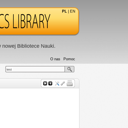
PL
|
EN
nowej Bibliotece Nauki.
O nas
Pomoc
test