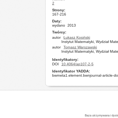
2
Strony
167-216
Daty
wydano
2013
Twórcy
autor
Łukasz Kosiński
Instytut Matematyki, Wydział Mate
autor
Tomasz Warszawski
Instytut Matematyki, Wydział Matem
Identyfikatory
DOI
10.4064/ap107-2-5
Identyfikator YADDA
bwmeta1.element.bwnjournal-article-d
Baza utrzymywana i dys