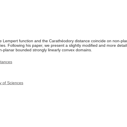
e Lempert function and the Carathéodory distance coincide on non-pla
ies. Following his paper, we present a slightly modified and more detail
-planar bounded strongly linearly convex domains.
stances
y of Sciences