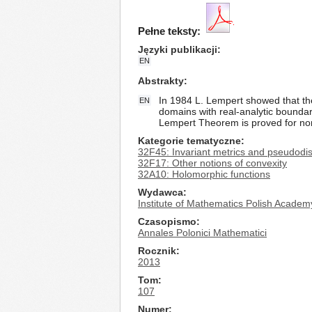
Pełne teksty:
Języki publikacji
EN
Abstrakty
In 1984 L. Lempert showed that th
EN
domains with real-analytic boundar
Lempert Theorem is proved for non
Kategorie tematyczne
32F45: Invariant metrics and pseudodi
32F17: Other notions of convexity
32A10: Holomorphic functions
Wydawca
Institute of Mathematics Polish Academ
Czasopismo
Annales Polonici Mathematici
Rocznik
2013
Tom
107
Numer