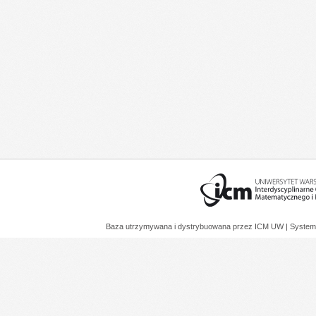
Baza utrzymywana i dystrybuowana przez
ICM UW
| System