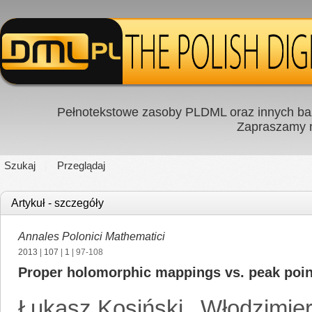
Pełnotekstowe zasoby PLDML oraz innych baz
Zapraszamy
Szukaj
Przeglądaj
Artykuł - szczegóły
Annales Polonici Mathematici
2013
|
107
|
1
| 97-108
Proper holomorphic mappings vs. peak poin
Łukasz Kosiński
,
Włodzimie