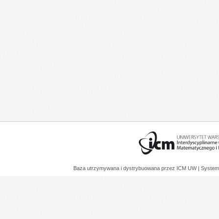
Baza utrzymywana i dystrybuowana przez
ICM UW
| System