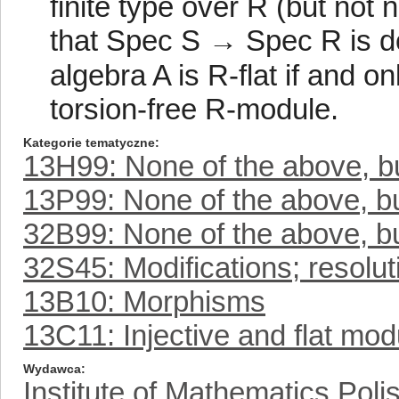
finite type over R (but not 
that Spec S → Spec R is do
algebra A is R-flat if and 
torsion-free R-module.
Kategorie tematyczne
13H99: None of the above, but
13P99: None of the above, but
32B99: None of the above, but
32S45: Modifications; resoluti
13B10: Morphisms
13C11: Injective and flat mod
Wydawca
Institute of Mathematics Pol