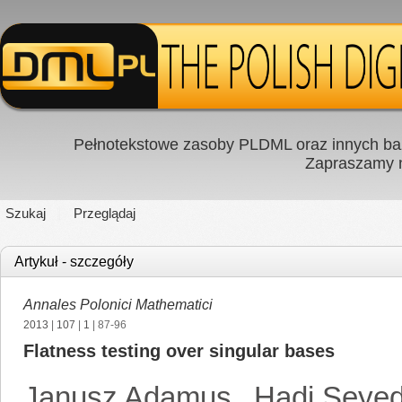
Pełnotekstowe zasoby PLDML oraz innych baz
Zapraszamy
Szukaj
Przeglądaj
Artykuł - szczegóły
Annales Polonici Mathematici
2013
|
107
|
1
| 87-96
Flatness testing over singular bases
Janusz Adamus
,
Hadi Seyed