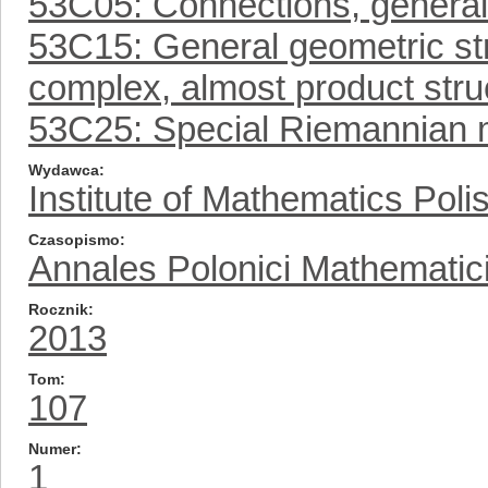
53C05: Connections, general
53C15: General geometric st
complex, almost product struc
53C25: Special Riemannian ma
Wydawca
Institute of Mathematics Pol
Czasopismo
Annales Polonici Mathematic
Rocznik
2013
Tom
107
Numer
1