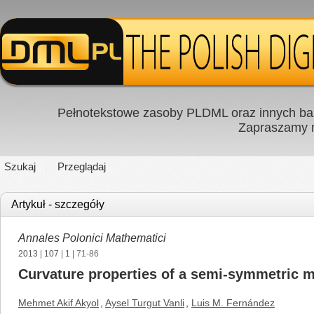
Pełnotekstowe zasoby PLDML oraz innych baz
Zapraszamy
Szukaj
Przeglądaj
Artykuł - szczegóły
Annales Polonici Mathematici
2013
|
107
|
1
| 71-86
Curvature properties of a semi-symmetric m
Mehmet Akif Akyol
,
Aysel Turgut Vanli
,
Luis M. Fernández