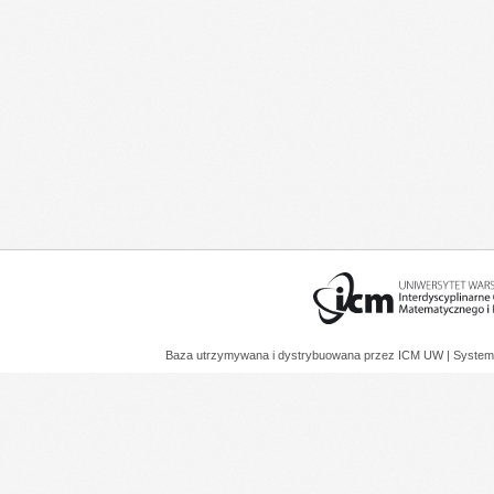
Baza utrzymywana i dystrybuowana przez
ICM UW
| System