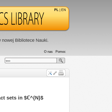
PL
|
EN
nowej Bibliotece Nauki.
O nas
Pomoc
test
ct sets in $ℂ^{N}$