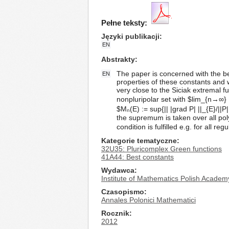
Pełne teksty:
Języki publikacji
EN
Abstrakty
The paper is concerned with the b
EN
properties of these constants and 
very close to the Siciak extremal f
nonpluripolar set with $lim_{n→∞}
$Mₙ(E) := sup{|| |grad P| ||_{E}/||P|
the supremum is taken over all pol
condition is fulfilled e.g. for all 
Kategorie tematyczne
32U35: Pluricomplex Green functions
41A44: Best constants
Wydawca
Institute of Mathematics Polish Academ
Czasopismo
Annales Polonici Mathematici
Rocznik
2012