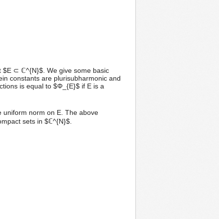
set $E ⊂ ℂ^{N}$. We give some basic
tein constants are plurisubharmonic and
tions is equal to $Φ_{E}$ if E is a
the uniform norm on E. The above
 compact sets in $ℂ^{N}$.