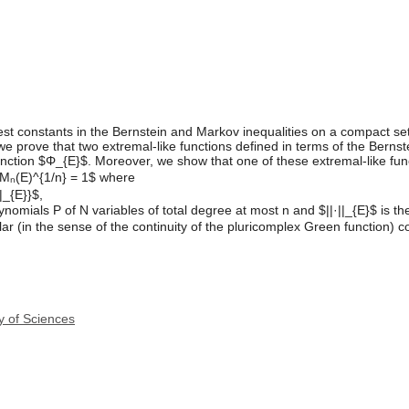
est constants in the Bernstein and Markov inequalities on a compact 
we prove that two extremal-like functions defined in terms of the Berns
unction $Φ_{E}$. Moreover, we show that one of these extremal-like func
 Mₙ(E)^{1/n} = 1$ where
|_{E}}$,
ynomials P of N variables of total degree at most n and $||·||_{E}$ is 
regular (in the sense of the continuity of the pluricomplex Green function)
y of Sciences