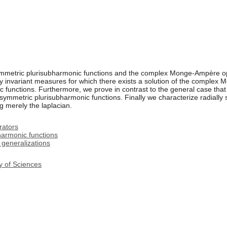
 symmetric plurisubharmonic functions and the complex Monge-Ampère o
ry invariant measures for which there exists a solution of the complex
ic functions. Furthermore, we prove in contrast to the general case t
y symmetric plurisubharmonic functions. Finally we characterize radiall
 merely the laplacian.
ators
armonic functions
 generalizations
y of Sciences