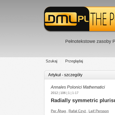
Pełnotekstowe zasoby P
Szukaj
Przeglądaj
Artykuł - szczegóły
Annales Polonici Mathematici
2012
|
106
|
1
| 1-17
Radially symmetric pluri
Per Åhag
,
Rafał Czyż
,
Leif Persson