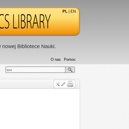
PL
|
EN
nowej Bibliotece Nauki.
O nas
Pomoc
test