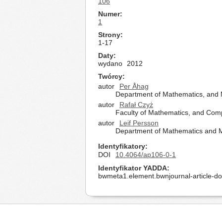
106
Numer
1
Strony
1-17
Daty
wydano
2012
Twórcy
autor
Per Åhag
Department of Mathematics, and 
autor
Rafał Czyż
Faculty of Mathematics, and Compu
autor
Leif Persson
Department of Mathematics and M
Identyfikatory
DOI
10.4064/ap106-0-1
Identyfikator YADDA
bwmeta1.element.bwnjournal-article-d