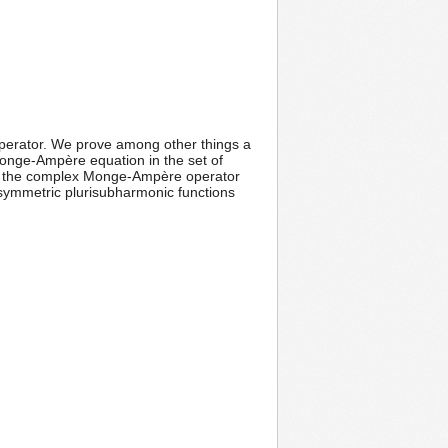
perator. We prove among other things a
 Monge-Ampère equation in the set of
hat the complex Monge-Ampère operator
y symmetric plurisubharmonic functions