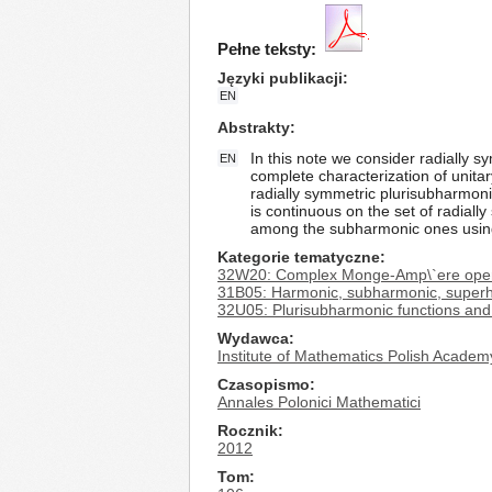
Pełne teksty:
Języki publikacji
EN
Abstrakty
In this note we consider radially
EN
complete characterization of unita
radially symmetric plurisubharmon
is continuous on the set of radiall
among the subharmonic ones using
Kategorie tematyczne
32W20: Complex Monge-Amp\`ere oper
31B05: Harmonic, subharmonic, superh
32U05: Plurisubharmonic functions and
Wydawca
Institute of Mathematics Polish Academ
Czasopismo
Annales Polonici Mathematici
Rocznik
2012
Tom