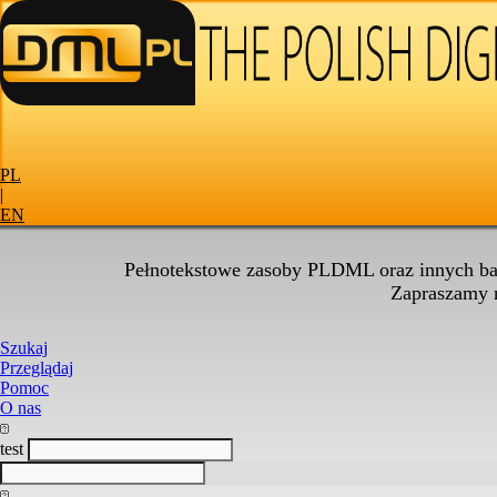
PL
|
EN
Pełnotekstowe zasoby PLDML oraz innych baz
Zapraszamy
Szukaj
Przeglądaj
Pomoc
O nas
test