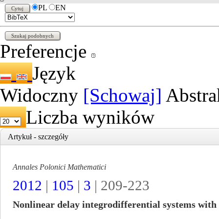
PL
EN
Preferencje
Język
Widoczny
[Schowaj]
Abstra
Liczba wyników
Artykuł - szczegóły
Annales Polonici Mathematici
2012
|
105
|
3
| 209-223
Nonlinear delay integrodifferential systems with 