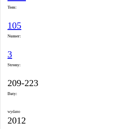
Tom
105
Numer
3
Strony
209-223
Daty
wydano
2012