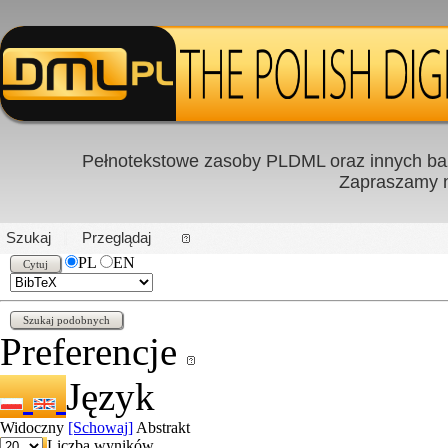
Pełnotekstowe zasoby PLDML oraz innych baz
Zapraszamy
PL
|
EN
Szukaj
Przeglądaj
PL
EN
Preferencje
Język
Widoczny
[Schowaj]
Abstrakt
Liczba wyników