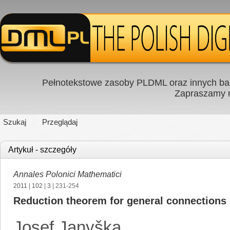
Pełnotekstowe zasoby PLDML oraz innych baz
Zapraszamy
Szukaj
Przeglądaj
Artykuł - szczegóły
Annales Polonici Mathematici
2011
|
102
|
3
| 231-254
Reduction theorem for general connections
Josef Janyška