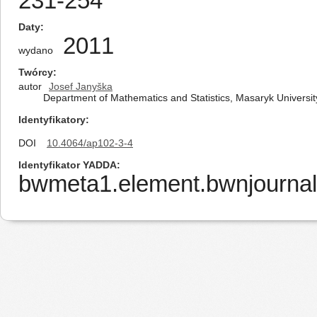
231-254
Daty
2011
wydano
Twórcy
autor
Josef Janyška
Department of Mathematics and Statistics, Masaryk Universit
Identyfikatory
DOI
10.4064/ap102-3-4
Identyfikator YADDA
bwmeta1.element.bwnjournal-