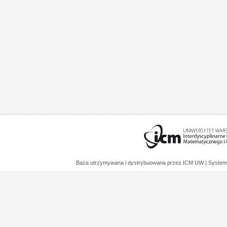
Baza utrzymywana i dystrybuowana przez
ICM UW
| System