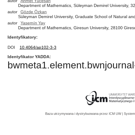
autor
Ahmet Yücesan
Department of Mathematics, Süleyman Demirel University, 32
autor
Gözde Özkan
Süleyman Demirel University, Graduate School of Natural an
autor
Yasemín Yay
Department of Mathematics, Giresun University, 28100 Gires
Identyfikatory
DOI
10.4064/ap102-3-3
Identyfikator YADDA
bwmeta1.element.bwnjournal-
Baza utrzymywana i dystrybuowana przez
ICM UW
| System