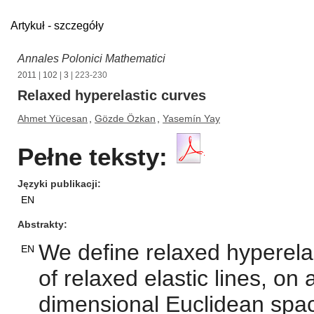
Artykuł - szczegóły
Annales Polonici Mathematici
2011
|
102
|
3
| 223-230
Relaxed hyperelastic curves
Ahmet Yücesan
,
Gözde Özkan
,
Yasemín Yay
Pełne teksty:
Języki publikacji
EN
Abstrakty
We define relaxed hyperelas
EN
of relaxed elastic lines, on 
dimensional Euclidean space