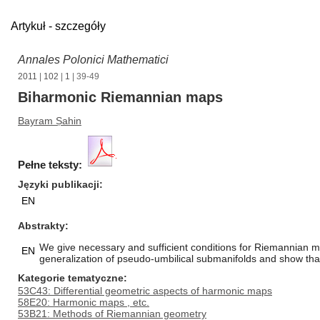
Artykuł - szczegóły
Annales Polonici Mathematici
2011
|
102
|
1
| 39-49
Biharmonic Riemannian maps
Bayram Ṣahin
Pełne teksty:
Języki publikacji
EN
Abstrakty
We give necessary and sufficient conditions for Riemannian 
EN
generalization of pseudo-umbilical submanifolds and show tha
Kategorie tematyczne
53C43: Differential geometric aspects of harmonic maps
58E20: Harmonic maps , etc.
53B21: Methods of Riemannian geometry