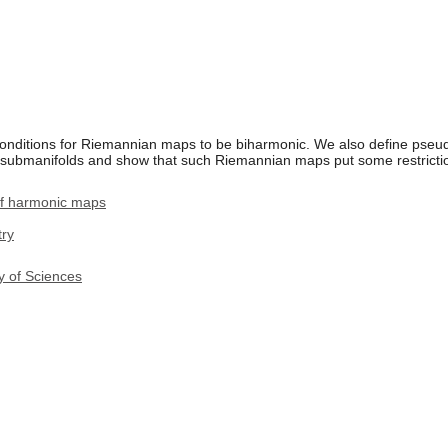
conditions for Riemannian maps to be biharmonic. We also define pse
l submanifolds and show that such Riemannian maps put some restrictio
 of harmonic maps
ry
y of Sciences