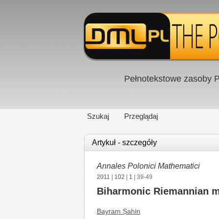
Pełnotekstowe zasoby P
Szukaj
Przeglądaj
Artykuł - szczegóły
Annales Polonici Mathematici
2011
|
102
|
1
| 39-49
Biharmonic Riemannian 
Bayram Ṣahin