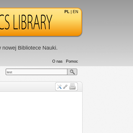
PL
|
EN
nowej Bibliotece Nauki.
O nas
Pomoc
test