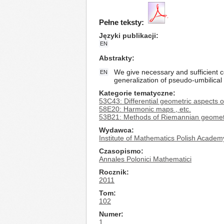
Pełne teksty:
Języki publikacji
EN
Abstrakty
We give necessary and sufficient 
EN
generalization of pseudo-umbilica
Kategorie tematyczne
53C43: Differential geometric aspects
58E20: Harmonic maps , etc.
53B21: Methods of Riemannian geomet
Wydawca
Institute of Mathematics Polish Academ
Czasopismo
Annales Polonici Mathematici
Rocznik
2011
Tom
102
Numer
1