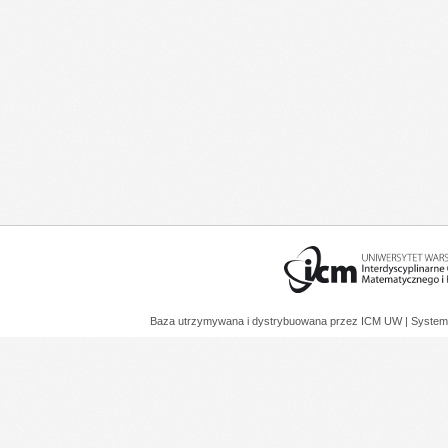
Baza utrzymywana i dystrybuowana przez
ICM UW
| System