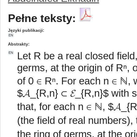
Pełne teksty:
Języki publikacji
EN
Abstrakty
Let R be a real closed field
EN
germs, at the origin of Rⁿ,
of 0 ∈ Rⁿ. For each n ∈ ℕ, 
$𝓐_{R,n} ⊂ 𝓔_{R,n}$ with
that, for each n ∈ ℕ, $𝓐_{R
(the field of real numbers),
the ring of germs, at the ori