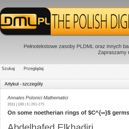
Pełnotekstowe zasoby PLDML oraz innych baz
Zapraszamy
Szukaj
Przeglądaj
Artykuł - szczegóły
Annales Polonici Mathematici
2011
|
100
|
3
| 261-275
On some noetherian rings of $C^{∞}$ germs 
Abdelhafed Elkhadiri