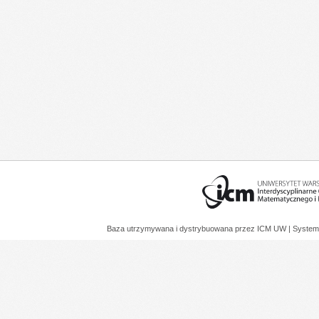
Baza utrzymywana i dystrybuowana przez
ICM UW
| System