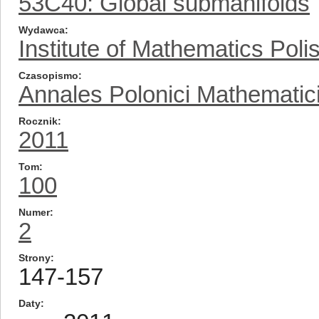
53C40: Global submanifolds
Wydawca
Institute of Mathematics Pol
Czasopismo
Annales Polonici Mathematic
Rocznik
2011
Tom
100
Numer
2
Strony
147-157
Daty