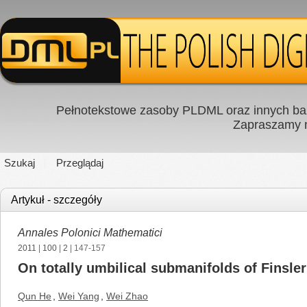
Pełnotekstowe zasoby PLDML oraz innych baz
Zapraszamy
Szukaj
Przeglądaj
Artykuł - szczegóły
Annales Polonici Mathematici
2011
|
100
|
2
| 147-157
On totally umbilical submanifolds of Finsle
Qun He
,
Wei Yang
,
Wei Zhao