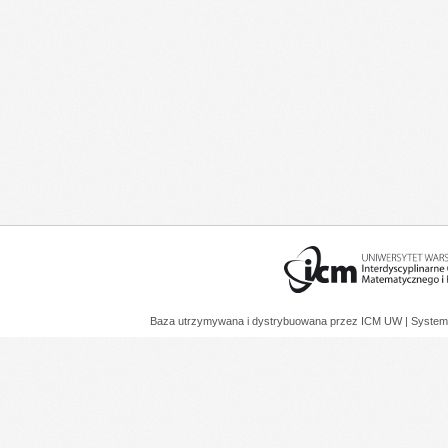
Baza utrzymywana i dystrybuowana przez
ICM UW
| System