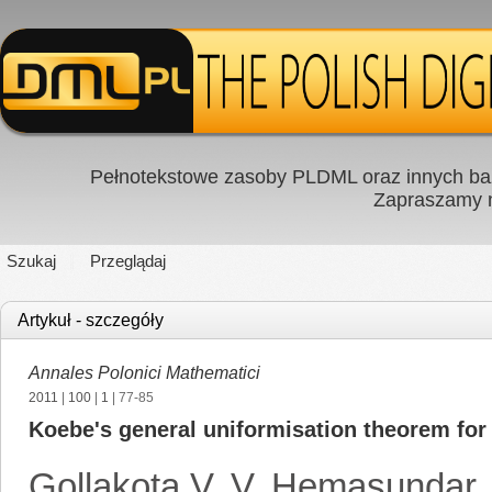
Pełnotekstowe zasoby PLDML oraz innych baz
Zapraszamy
Szukaj
Przeglądaj
Artykuł - szczegóły
Annales Polonici Mathematici
2011
|
100
|
1
| 77-85
Koebe's general uniformisation theorem for
Gollakota V. V. Hemasundar