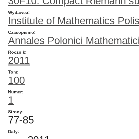
30F10: Compact Riemann sur
Wydawca
Institute of Mathematics Pol
Czasopismo
Annales Polonici Mathematic
Rocznik
2011
Tom
100
Numer
1
Strony
77-85
Daty