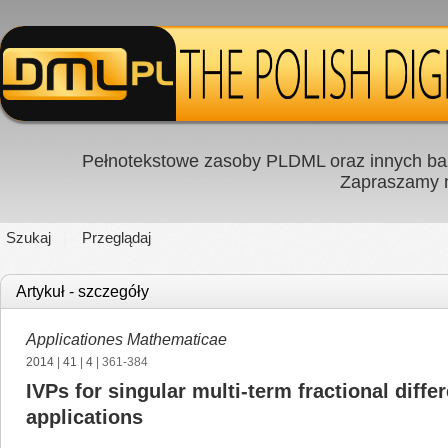
Pełnotekstowe zasoby PLDML oraz innych baz
Zapraszamy
Szukaj
Przeglądaj
Artykuł - szczegóły
Applicationes Mathematicae
2014
|
41
|
4
| 361-384
IVPs for singular multi-term fractional diffe
applications