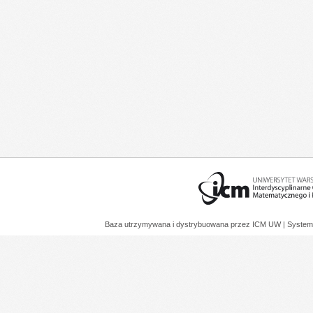
Baza utrzymywana i dystrybuowana przez
ICM UW
| System