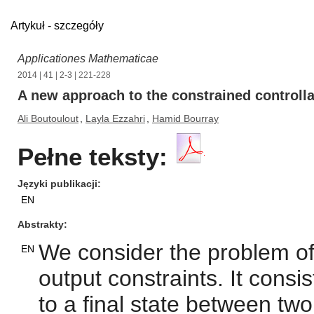
Artykuł - szczegóły
Applicationes Mathematicae
2014
|
41
|
2-3
| 221-228
A new approach to the constrained controlla
Ali Boutoulout
,
Layla Ezzahri
,
Hamid Bourray
Pełne teksty:
Języki publikacji
EN
Abstrakty
We consider the problem of i
EN
output constraints. It consi
to a final state between tw