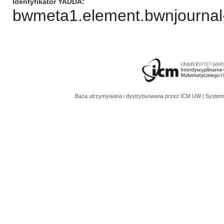
Identyfikator YADDA
bwmeta1.element.bwnjournal-
Baza utrzymywana i dystrybuowana przez
ICM UW
| System