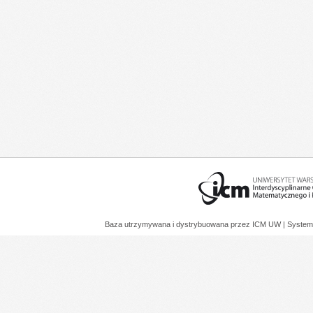
Baza utrzymywana i dystrybuowana przez
ICM UW
| System