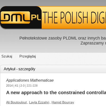
Pełnotekstowe zasoby PLDML oraz innych baz
Zapraszamy
Szukaj
Przeglądaj
Artykuł - szczegóły
Applicationes Mathematicae
2014
|
41
|
2-3
| 221-228
A new approach to the constrained controlla
Ali Boutoulout
,
Layla Ezzahri
,
Hamid Bourray