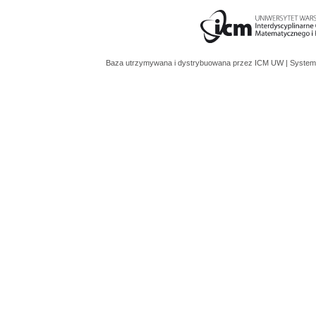
Baza utrzymywana i dystrybuowana przez
ICM UW
| System