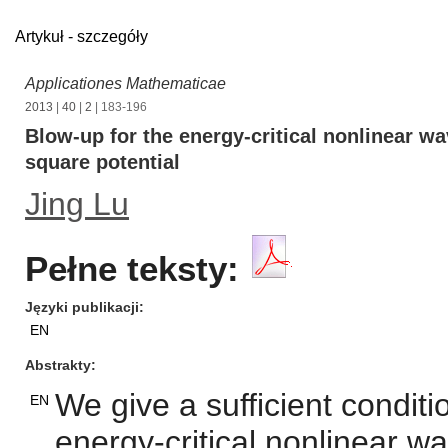
Artykuł - szczegóły
Applicationes Mathematicae
2013
|
40
|
2
| 183-196
Blow-up for the energy-critical nonlinear w
square potential
Jing Lu
Pełne teksty:
Języki publikacji
EN
Abstrakty
We give a sufficient conditi
EN
energy-critical nonlinear 