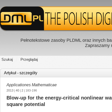
Pełnotekstowe zasoby PLDML oraz innych baz
Zapraszamy
Szukaj
Przeglądaj
Artykuł - szczegóły
Applicationes Mathematicae
2013
|
40
|
2
| 183-196
Blow-up for the energy-critical nonlinear w
square potential