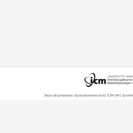
Baza utrzymywana i dystrybuowana przez
ICM UW
| System