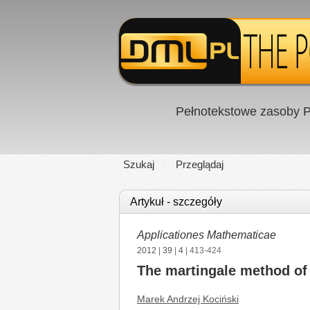
Pełnotekstowe zasoby P
Szukaj
Przeglądaj
Artykuł - szczegóły
Applicationes Mathematicae
2012
|
39
|
4
| 413-424
The martingale method of s
Marek Andrzej Kociński