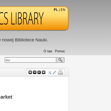
PL
|
EN
nowej Bibliotece Nauki.
O nas
Pomoc
test
market