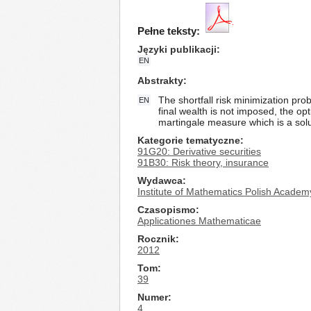
Pełne teksty:
Języki publikacji
EN
Abstrakty
The shortfall risk minimization pro
EN
final wealth is not imposed, the op
martingale measure which is a solu
Kategorie tematyczne
91G20: Derivative securities
91B30: Risk theory, insurance
Wydawca
Institute of Mathematics Polish Academ
Czasopismo
Applicationes Mathematicae
Rocznik
2012
Tom
39
Numer
4