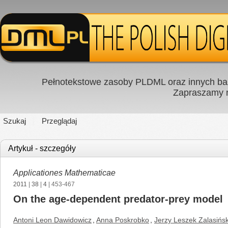
Pełnotekstowe zasoby PLDML oraz innych baz
Zapraszamy
Szukaj
Przeglądaj
Artykuł - szczegóły
Applicationes Mathematicae
2011
|
38
|
4
| 453-467
On the age-dependent predator-prey model
Antoni Leon Dawidowicz
,
Anna Poskrobko
,
Jerzy Leszek Zalasińsk