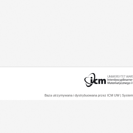
Baza utrzymywana i dystrybuowana przez
ICM UW
| System