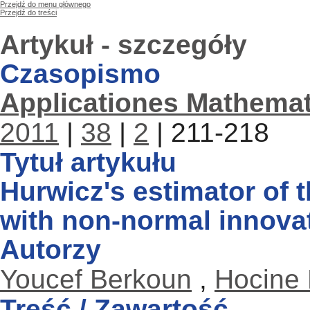
Przejdź do menu głównego
Przejdź do treści
Artykuł - szczegóły
Czasopismo
Applicationes Mathemat
2011
|
38
|
2
| 211-218
Tytuł artykułu
Hurwicz's estimator of 
with non-normal innova
Autorzy
Youcef Berkoun
,
Hocine 
Treść / Zawartość