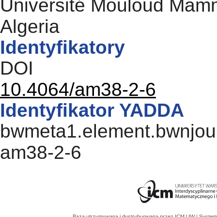
Université Mouloud Mamm
Algeria
Identyfikatory
DOI
10.4064/am38-2-6
Identyfikator YADDA
bwmeta1.element.bwnjourn
am38-2-6
Baza utrzymywana i dystrybuowana przez
ICM UW
| System