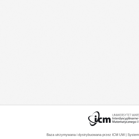
Baza utrzymywana i dystrybuowana przez
ICM UW
| System