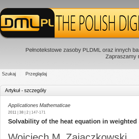
Pełnotekstowe zasoby PLDML oraz innych baz
Zapraszamy
Szukaj
Przeglądaj
Artykuł - szczegóły
Applicationes Mathematicae
2011
|
38
|
2
| 147-171
Solvability of the heat equation in weighte
Wojciech M. Zajączkowski