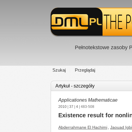
Pełnotekstowe zasoby P
Szukaj
Przeglądaj
Artykuł - szczegóły
Applicationes Mathematicae
2010
|
37
|
4
| 483-508
Existence result for nonli
Abderrahmane El Hachimi
,
Jaouad Igb