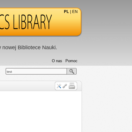
PL
|
EN
nowej Bibliotece Nauki.
O nas
Pomoc
test