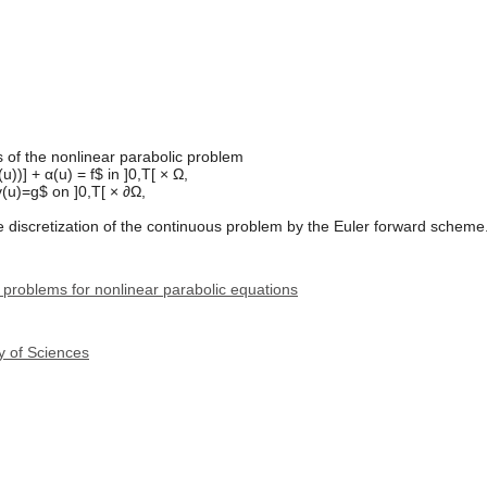
s of the nonlinear parabolic problem
u))] + α(u) = f$ in ]0,T[ × Ω,
γ(u)=g$ on ]0,T[ × ∂Ω,
ime discretization of the continuous problem by the Euler forward scheme
 problems for nonlinear parabolic equations
y of Sciences