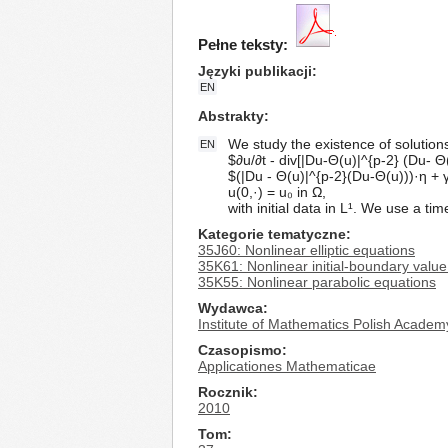
Pełne teksty:
Języki publikacji
EN
Abstrakty
We study the existence of solution
EN
$∂u/∂t - div[|Du-Θ(u)|^{p-2} (Du- Θ(
$(|Du - Θ(u)|^{p-2}(Du-Θ(u)))·η + 
u(0,·) = u₀ in Ω,
with initial data in L¹. We use a t
Kategorie tematyczne
35J60: Nonlinear elliptic equations
35K61: Nonlinear initial-boundary value
35K55: Nonlinear parabolic equations
Wydawca
Institute of Mathematics Polish Academ
Czasopismo
Applicationes Mathematicae
Rocznik
2010
Tom