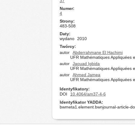
37
Numer
4
Strony
483-508
Daty
wydano
2010
Twórcy
autor
Abderrahmane El Hachimi
UFR Mathématiques Appliquées et I
autor
Jaouad Igbida
UFR Mathématiques Appliquées et I
autor
Ahmed Jamea
UFR Mathématiques Appliquées et I
Identyfikatory
DOI
10.4064/am37-4-6
Identyfikator YADDA
bwmeta1.element.bwnjournal-article-d