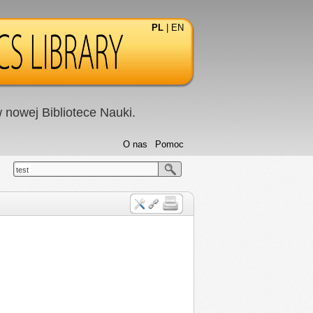
PL
|
EN
nowej Bibliotece Nauki.
O nas
Pomoc
test