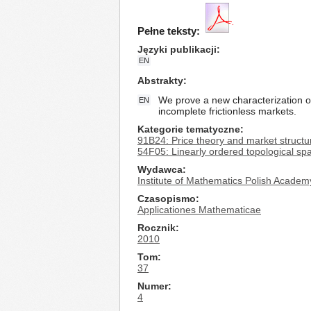
Pełne teksty:
Języki publikacji
EN
Abstrakty
We prove a new characterization o
EN
incomplete frictionless markets.
Kategorie tematyczne
91B24: Price theory and market structu
54F05: Linearly ordered topological sp
Wydawca
Institute of Mathematics Polish Academ
Czasopismo
Applicationes Mathematicae
Rocznik
2010
Tom
37
Numer
4