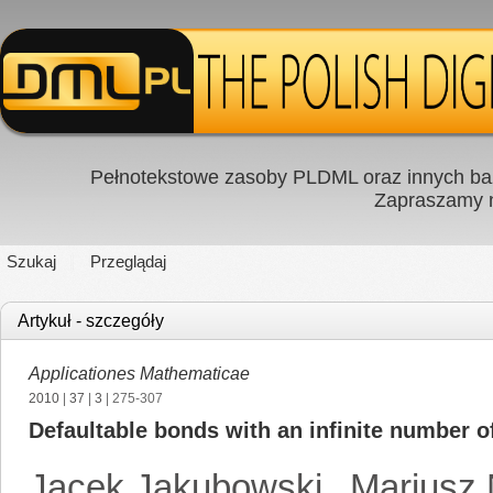
Pełnotekstowe zasoby PLDML oraz innych baz
Zapraszamy
Szukaj
Przeglądaj
Artykuł - szczegóły
Applicationes Mathematicae
2010
|
37
|
3
| 275-307
Defaultable bonds with an infinite number o
Jacek Jakubowski
,
Mariusz 