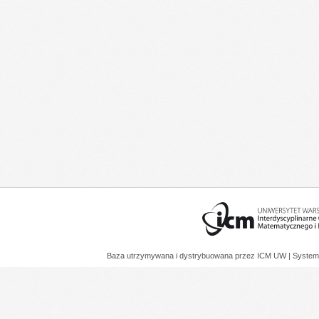
Baza utrzymywana i dystrybuowana przez
ICM UW
| System