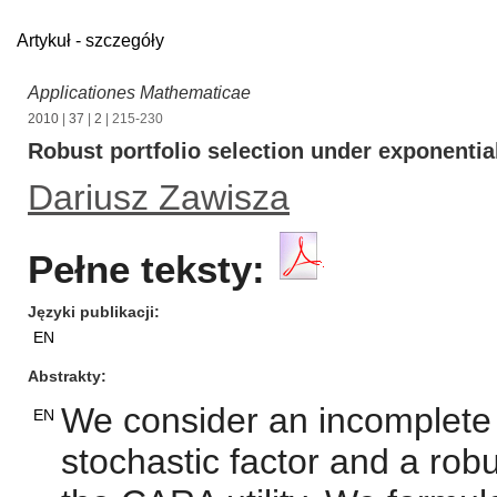
Artykuł - szczegóły
Applicationes Mathematicae
2010
|
37
|
2
| 215-230
Robust portfolio selection under exponentia
Dariusz Zawisza
Pełne teksty:
Języki publikacji
EN
Abstrakty
We consider an incomplete 
EN
stochastic factor and a ro