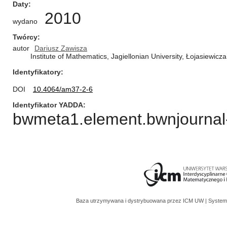
Daty
2010
wydano
Twórcy
autor
Dariusz Zawisza
Institute of Mathematics, Jagiellonian University, Łojasiewic
Identyfikatory
DOI
10.4064/am37-2-6
Identyfikator YADDA
bwmeta1.element.bwnjournal-
Baza utrzymywana i dystrybuowana przez
ICM UW
| System