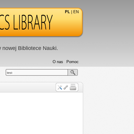
PL
|
EN
nowej Bibliotece Nauki.
O nas
Pomoc
test