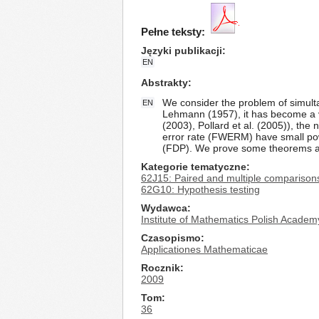
Pełne teksty:
Języki publikacji
EN
Abstrakty
We consider the problem of simultan
EN
Lehmann (1957), it has become a ver
(2003), Pollard et al. (2005)), the
error rate (FWERM) have small pow
(FDP). We prove some theorems ab
Kategorie tematyczne
62J15: Paired and multiple comparison
62G10: Hypothesis testing
Wydawca
Institute of Mathematics Polish Academ
Czasopismo
Applicationes Mathematicae
Rocznik
2009
Tom
36