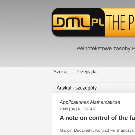
Pełnotekstowe zasoby P
Szukaj
Przeglądaj
Artykuł - szczegóły
Applicationes Mathematicae
2009
|
36
|
4
| 397-418
A note on control of the f
Marcin Dudziński
,
Konrad Furmańczyk