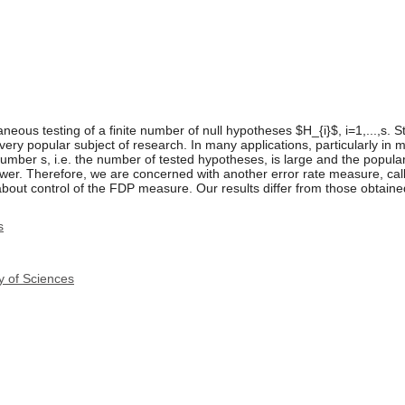
eous testing of a finite number of null hypotheses $H_{i}$, i=1,...,s. St
y popular subject of research. In many applications, particularly in mo
 number s, i.e. the number of tested hypotheses, is large and the popula
er. Therefore, we are concerned with another error rate measure, call
out control of the FDP measure. Our results differ from those obta
s
y of Sciences