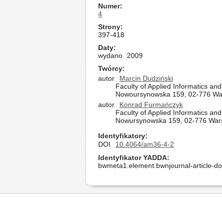
Numer
4
Strony
397-418
Daty
wydano
2009
Twórcy
autor
Marcin Dudziński
Faculty of Applied Informatics a
Nowoursynowska 159, 02-776 Wa
autor
Konrad Furmańczyk
Faculty of Applied Informatics a
Nowursynowska 159, 02-776 War
Identyfikatory
DOI
10.4064/am36-4-2
Identyfikator YADDA
bwmeta1.element.bwnjournal-article-d