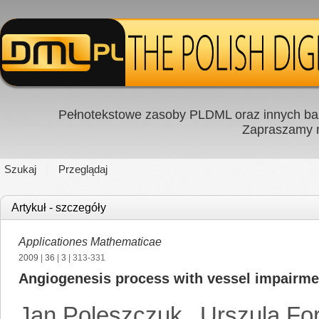
Pełnotekstowe zasoby PLDML oraz innych baz
Zapraszamy
Szukaj
Przeglądaj
Artykuł - szczegóły
Applicationes Mathematicae
2009
|
36
|
3
| 313-331
Angiogenesis process with vessel impairmen
Jan Poleszczuk
,
Urszula Fo