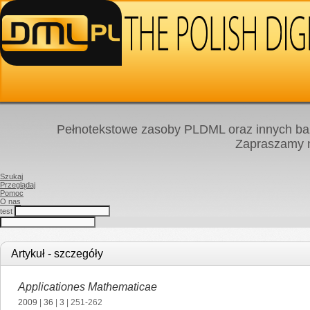
Pełnotekstowe zasoby PLDML oraz innych baz
Zapraszamy
Szukaj
Przeglądaj
Pomoc
O nas
test
Artykuł - szczegóły
Applicationes Mathematicae
2009
|
36
|
3
| 251-262