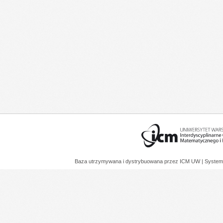
Baza utrzymywana i dystrybuowana przez
ICM UW
| System