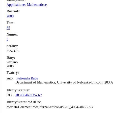
Applicationes Mathematicae
Rocznik
2008
Tom
35
Numer
3
Strony
355-378
Daty
wydano
2008
Twórcy
autor
Petronela Radu
Department of Mathematics, University of Nebraska-Lincoln, 203 
Identyfikatory
DOI
10.4064/am35-3-7
Identyfikator YADDA
bwmeta1.element.bwnjournal-article-doi-10_4064-am35-3-7