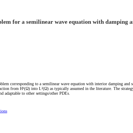
oblem for a semilinear wave equation with damping 
roblem corresponding to a semilinear wave equation with interior damping and s
nction from H¹(Ω) into L²(Ω) as typically assumed in the literature. The strateg
nd adaptable to other settings/other PDEs.
tions