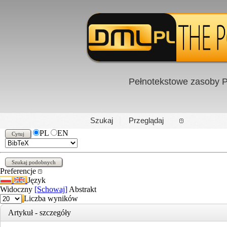
Pełnotekstowe zasoby P
PL
|
EN
Szukaj
Przeglądaj
PL
EN
Preferencje
Język
Widoczny
[Schowaj]
Abstrakt
Liczba wyników
Artykuł - szczegóły