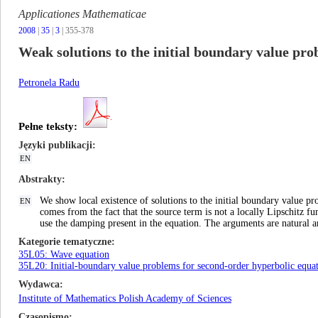
Applicationes Mathematicae
2008
|
35
|
3
| 355-378
Weak solutions to the initial boundary value pr
Petronela Radu
Pełne teksty:
Języki publikacji
EN
Abstrakty
We show local existence of solutions to the initial boundary value p
EN
comes from the fact that the source term is not a locally Lipschitz fu
use the damping present in the equation. The arguments are natural a
Kategorie tematyczne
35L05: Wave equation
35L20: Initial-boundary value problems for second-order hyperbolic equa
Wydawca
Institute of Mathematics Polish Academy of Sciences
Czasopismo