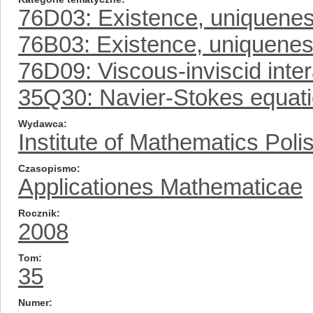
76D03: Existence, uniqueness
76B03: Existence, uniqueness
76D09: Viscous-inviscid inter
35Q30: Navier-Stokes equat
Wydawca
Institute of Mathematics Pol
Czasopismo
Applicationes Mathematicae
Rocznik
2008
Tom
35
Numer