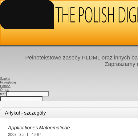
Pełnotekstowe zasoby PLDML oraz innych baz
Zapraszamy
Szukaj
Przeglądaj
Pomoc
O nas
test
Artykuł - szczegóły
Applicationes Mathematicae
2008
|
35
|
1
| 49-67