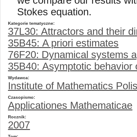
we compare our results wit
Stokes equation.
Kategorie tematyczne
37L30: Attractors and their
35B45: A priori estimates
76F20: Dynamical systems a
35B40: Asymptotic behavior o
Wydawca
Institute of Mathematics Pol
Czasopismo
Applicationes Mathematicae
Rocznik
2007
Tom