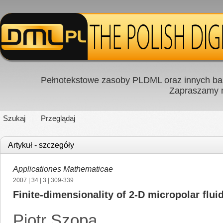
Pełnotekstowe zasoby PLDML oraz innych baz
Zapraszamy
Szukaj
Przeglądaj
Artykuł - szczegóły
Applicationes Mathematicae
2007
|
34
|
3
| 309-339
Finite-dimensionality of 2-D micropolar flui
Piotr Szopa