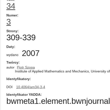
34
Numer
3
Strony
309-339
Daty
2007
wydano
Twórcy
autor
Piotr Szopa
Institute of Applied Mathematics and Mechanics, University
Identyfikatory
DOI
10.4064/am34-3-4
Identyfikator YADDA
bwmeta1.element.bwnjournal