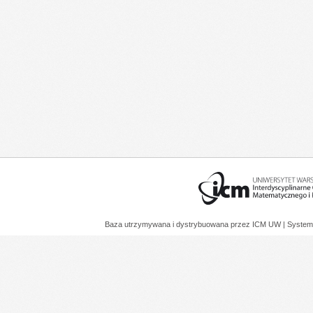
Baza utrzymywana i dystrybuowana przez
ICM UW
| System