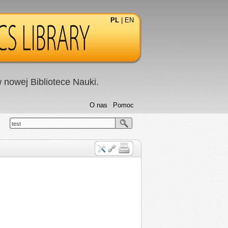
PL
|
EN
nowej Bibliotece Nauki.
O nas
Pomoc
test