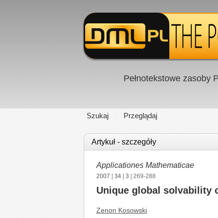
Pełnotekstowe zasoby P
Szukaj
Przeglądaj
Artykuł - szczegóły
Applicationes Mathematicae
2007
|
34
|
3
| 269-288
Unique global solvability
Zenon Kosowski