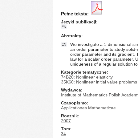
Pełne teksty:
Języki publikacji
EN
Abstrakty
We investigate a 1-dimensional sim
EN
an order parameter to study solid-
order parameter and its gradient. 
law for a scalar order parameter. 
uniqueness of a regular solution t
Kategorie tematyczne
74B20: Nonlinear elasticity
35K60: Nonlinear initial value problems 
Wydawca
Institute of Mathematics Polish Academ
Czasopismo
Applicationes Mathematicae
Rocznik
2007
Tom
34