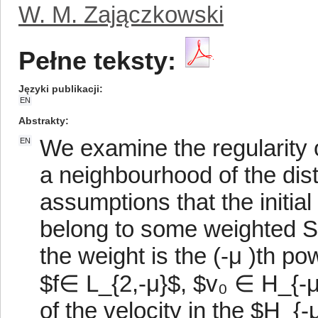
W. M. Zajączkowski
Pełne teksty:
Języki publikacji
EN
Abstrakty
We examine the regularity o
EN
a neighbourhood of the dis
assumptions that the initial
belong to some weighted S
the weight is the (-μ )th po
$f∈ L_{2,-μ}$, $v₀ ∈ H_{-μ
of the velocity in the $H_{-