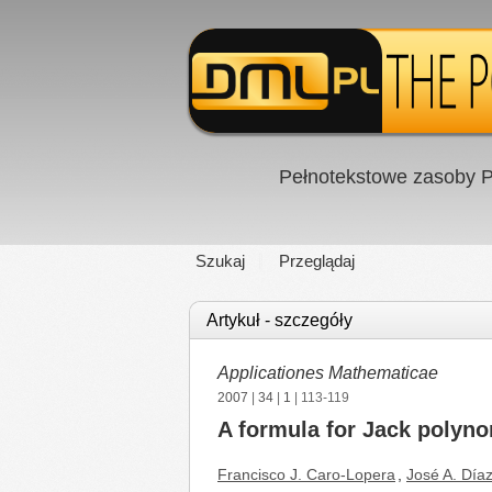
Pełnotekstowe zasoby P
Szukaj
Przeglądaj
Artykuł - szczegóły
Applicationes Mathematicae
2007
|
34
|
1
| 113-119
A formula for Jack polyno
Francisco J. Caro-Lopera
,
José A. Día