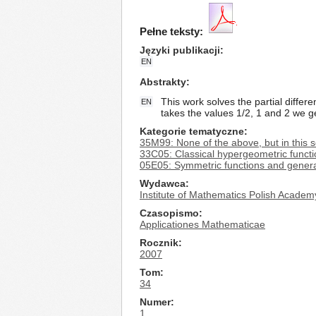
Pełne teksty:
Języki publikacji
EN
Abstrakty
This work solves the partial differ
EN
takes the values 1/2, 1 and 2 we ge
Kategorie tematyczne
35M99: None of the above, but in this s
33C05: Classical hypergeometric functi
05E05: Symmetric functions and genera
Wydawca
Institute of Mathematics Polish Academ
Czasopismo
Applicationes Mathematicae
Rocznik
2007
Tom
34
Numer
1