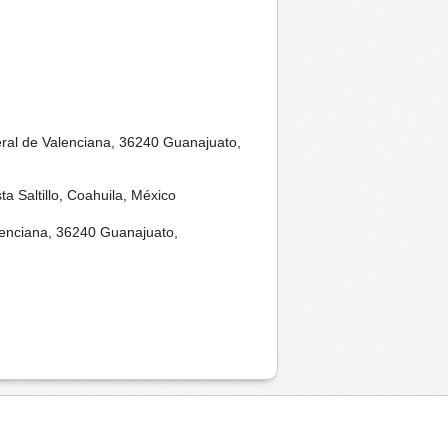
eral de Valenciana, 36240 Guanajuato,
a Saltillo, Coahuila, México
alenciana, 36240 Guanajuato,