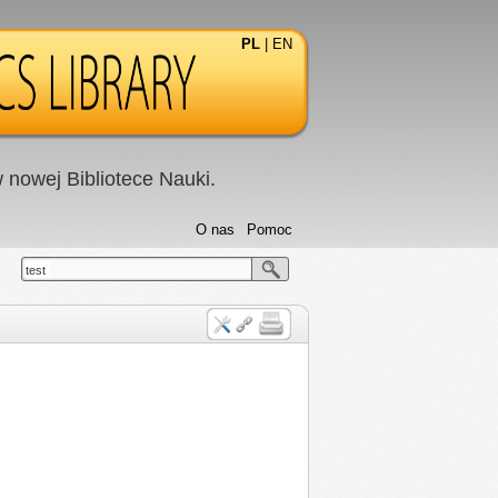
PL
|
EN
nowej Bibliotece Nauki.
O nas
Pomoc
test