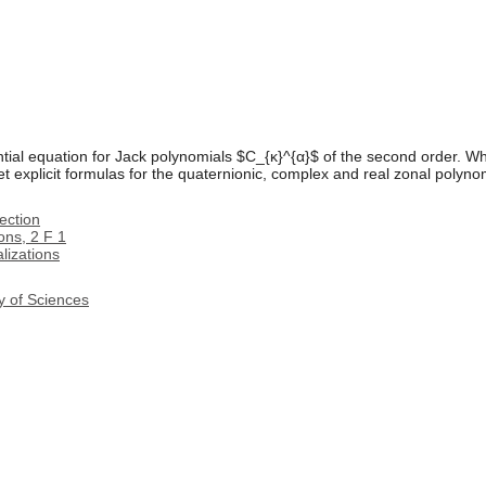
ential equation for Jack polynomials $C_{κ}^{α}$ of the second order. W
t explicit formulas for the quaternionic, complex and real zonal polynom
ection
ons, 2 F 1
lizations
y of Sciences