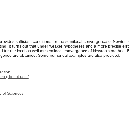
ides sufficient conditions for the semilocal convergence of Newton's 
ing. It turns out that under weaker hypotheses and a more precise err
ned for the local as well as semilocal convergence of Newton's method. 
vergence are obtained. Some numerical examples are also provided.
ection
rs (do not use )
y of Sciences