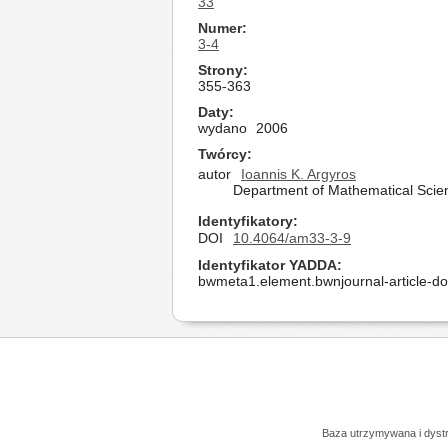
33
Numer
3-4
Strony
355-363
Daty
wydano
2006
Twórcy
autor
Ioannis K. Argyros
Department of Mathematical Scie
Identyfikatory
DOI
10.4064/am33-3-9
Identyfikator YADDA
bwmeta1.element.bwnjournal-article-d
Baza utrzymywana i dys