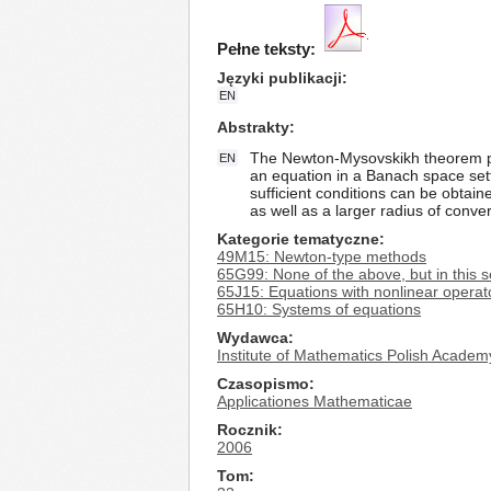
Pełne teksty:
Języki publikacji
EN
Abstrakty
The Newton-Mysovskikh theorem prov
EN
an equation in a Banach space sett
sufficient conditions can be obtai
as well as a larger radius of con
Kategorie tematyczne
49M15: Newton-type methods
65G99: None of the above, but in this s
65J15: Equations with nonlinear operato
65H10: Systems of equations
Wydawca
Institute of Mathematics Polish Academ
Czasopismo
Applicationes Mathematicae
Rocznik
2006
Tom