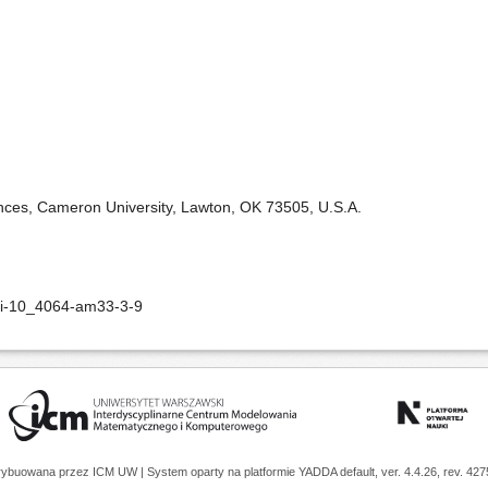
nces, Cameron University, Lawton, OK 73505, U.S.A.
oi-10_4064-am33-3-9
trybuowana przez
ICM UW
| System oparty na platformie
YADDA
default, ver. 4.4.26, rev. 42