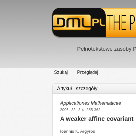
Pełnotekstowe zasoby P
Szukaj
Przeglądaj
Artykuł - szczegóły
Applicationes Mathematicae
2006
|
33
|
3-4
| 355-363
A weaker affine covarian
Ioannis K. Argyros