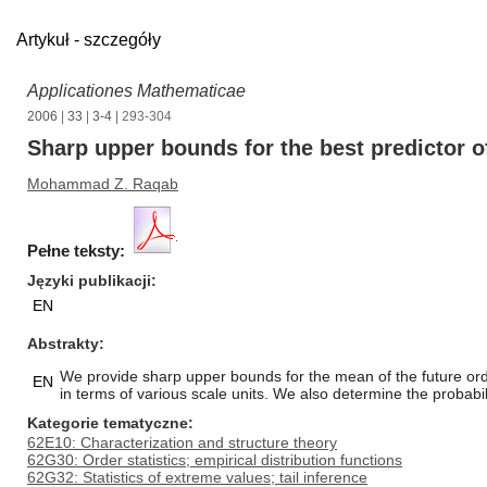
Artykuł - szczegóły
Applicationes Mathematicae
2006
|
33
|
3-4
| 293-304
Sharp upper bounds for the best predictor o
Mohammad Z. Raqab
Pełne teksty:
Języki publikacji
EN
Abstrakty
We provide sharp upper bounds for the mean of the future ord
EN
in terms of various scale units. We also determine the probabil
Kategorie tematyczne
62E10: Characterization and structure theory
62G30: Order statistics; empirical distribution functions
62G32: Statistics of extreme values; tail inference