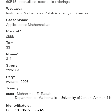
60E15: Inequalities; stochastic orderings
Wydawca
Institute of Mathematics Polish Academy of Sciences
Czasopismo
Applicationes Mathematicae
Rocznik
2006
Tom
33
Numer
3-4
Strony
293-304
Daty
wydano
2006
Twórcy
autor
Mohammad Z. Raqab
Department of Mathematics, University of Jordan, Amman 11
Identyfikatory
DOI
10.4064/am33-3-5