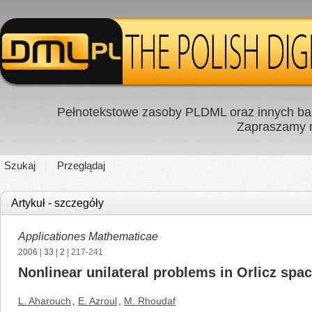
Pełnotekstowe zasoby PLDML oraz innych baz
Zapraszamy
Szukaj
Przeglądaj
Artykuł - szczegóły
Applicationes Mathematicae
2006
|
33
|
2
| 217-241
Nonlinear unilateral problems in Orlicz spa
L. Aharouch
,
E. Azroul
,
M. Rhoudaf