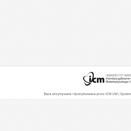
Baza utrzymywana i dystrybuowana przez
ICM UW
| System