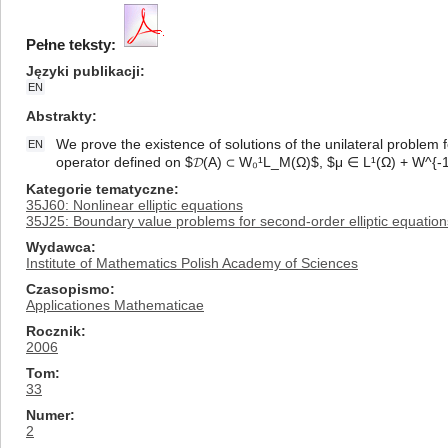
Pełne teksty:
Języki publikacji
EN
Abstrakty
We prove the existence of solutions of the unilateral problem f
EN
operator defined on $𝓓(A) ⊂ W₀¹L_M(Ω)$, $μ ∈ L¹(Ω) + W^{-
Kategorie tematyczne
35J60: Nonlinear elliptic equations
35J25: Boundary value problems for second-order elliptic equation
Wydawca
Institute of Mathematics Polish Academy of Sciences
Czasopismo
Applicationes Mathematicae
Rocznik
2006
Tom
33
Numer
2