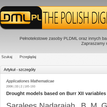
Pełnotekstowe zasoby PLDML oraz innych baz
Zapraszamy
Szukaj
Przeglądaj
Artykuł - szczegóły
Applicationes Mathematicae
2006
|
33
|
2
| 185-193
Drought models based on Burr XII variables
Saralees Nadarajah
,
B. M. G