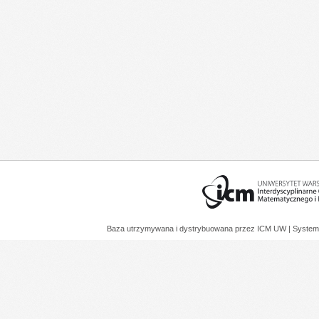
Baza utrzymywana i dystrybuowana przez
ICM UW
| System