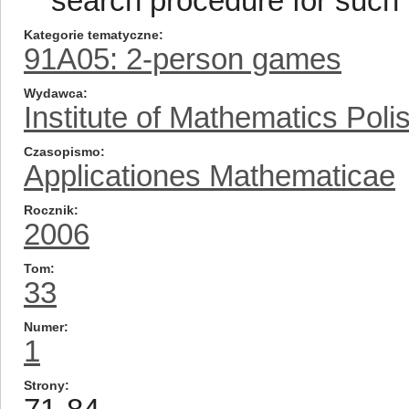
search procedure for such N
Kategorie tematyczne
91A05: 2-person games
Wydawca
Institute of Mathematics Pol
Czasopismo
Applicationes Mathematicae
Rocznik
2006
Tom
33
Numer
1
Strony