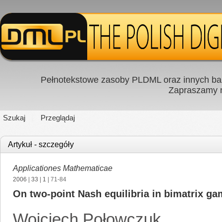
Pełnotekstowe zasoby PLDML oraz innych baz
Zapraszamy
Szukaj
Przeglądaj
Artykuł - szczegóły
Applicationes Mathematicae
2006
|
33
|
1
| 71-84
On two-point Nash equilibria in bimatrix ga
Wojciech Połowczuk