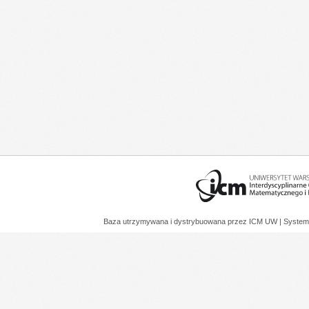
Baza utrzymywana i dystrybuowana przez
ICM UW
| System