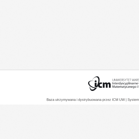
Baza utrzymywana i dystrybuowana przez
ICM UW
| System