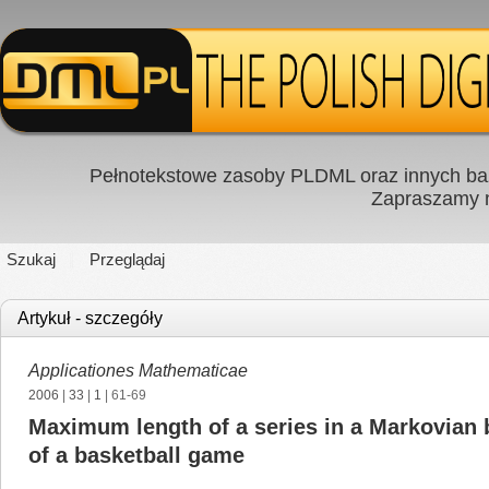
Pełnotekstowe zasoby PLDML oraz innych baz
Zapraszamy
Szukaj
Przeglądaj
Artykuł - szczegóły
Applicationes Mathematicae
2006
|
33
|
1
| 61-69
Maximum length of a series in a Markovian b
of a basketball game