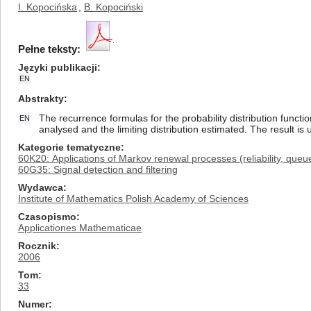
I. Kopocińska
,
B. Kopociński
Pełne teksty:
Języki publikacji
EN
Abstrakty
The recurrence formulas for the probability distribution funct
EN
analysed and the limiting distribution estimated. The result i
Kategorie tematyczne
60K20: Applications of Markov renewal processes (reliability, queu
60G35: Signal detection and filtering
Wydawca
Institute of Mathematics Polish Academy of Sciences
Czasopismo
Applicationes Mathematicae
Rocznik
2006
Tom
33
Numer