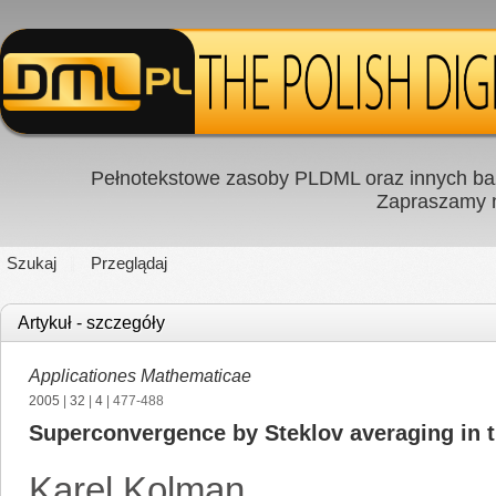
Pełnotekstowe zasoby PLDML oraz innych baz
Zapraszamy
Szukaj
Przeglądaj
Artykuł - szczegóły
Applicationes Mathematicae
2005
|
32
|
4
| 477-488
Superconvergence by Steklov averaging in t
Karel Kolman