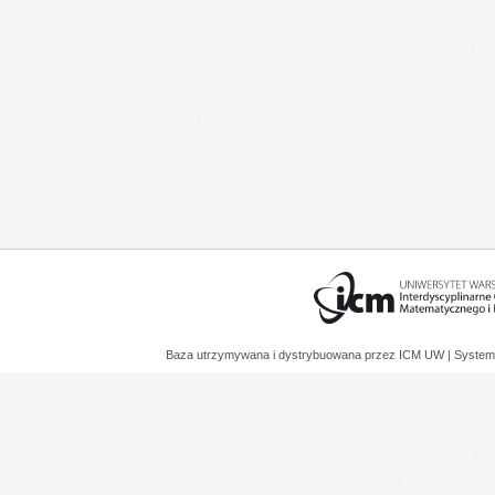
Baza utrzymywana i dystrybuowana przez
ICM UW
| System