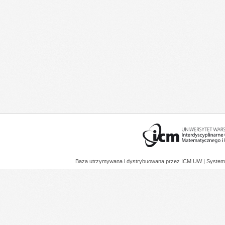
Baza utrzymywana i dystrybuowana przez
ICM UW
| System