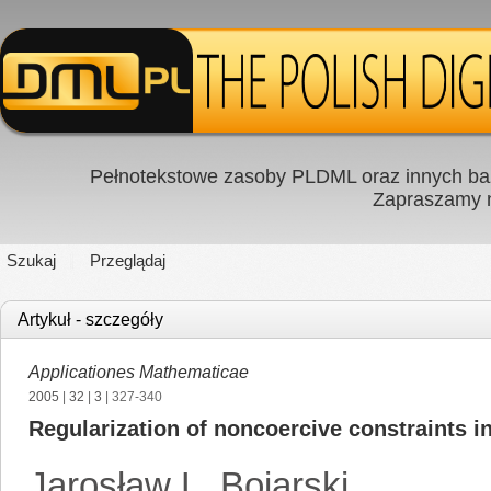
Pełnotekstowe zasoby PLDML oraz innych baz
Zapraszamy
Szukaj
Przeglądaj
Artykuł - szczegóły
Applicationes Mathematicae
2005
|
32
|
3
| 327-340
Regularization of noncoercive constraints in
Jarosław L. Bojarski