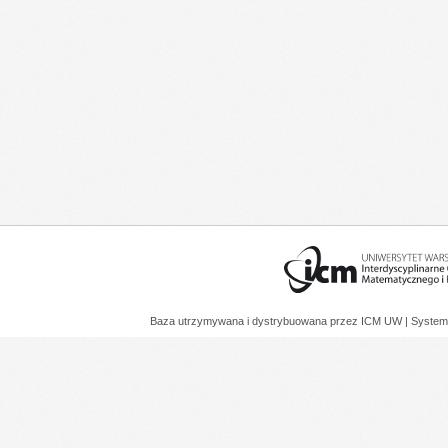
Baza utrzymywana i dystrybuowana przez
ICM UW
| System