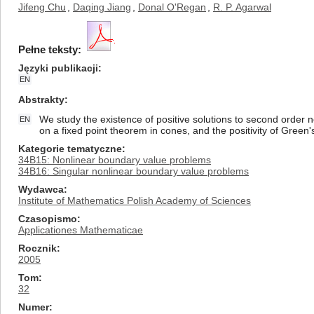
Jifeng Chu
,
Daqing Jiang
,
Donal O'Regan
,
R. P. Agarwal
Pełne teksty:
Języki publikacji
EN
Abstrakty
We study the existence of positive solutions to second order 
EN
on a fixed point theorem in cones, and the positivity of Green's
Kategorie tematyczne
34B15: Nonlinear boundary value problems
34B16: Singular nonlinear boundary value problems
Wydawca
Institute of Mathematics Polish Academy of Sciences
Czasopismo
Applicationes Mathematicae
Rocznik
2005
Tom
32
Numer