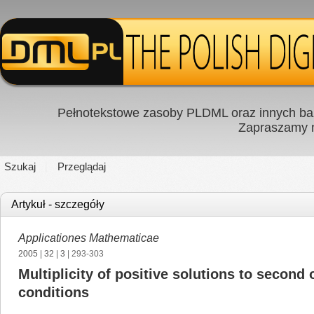
Pełnotekstowe zasoby PLDML oraz innych baz
Zapraszamy
Szukaj
Przeglądaj
Artykuł - szczegóły
Applicationes Mathematicae
2005
|
32
|
3
| 293-303
Multiplicity of positive solutions to secon
conditions