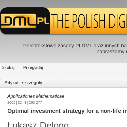
Pełnotekstowe zasoby PLDML oraz innych baz
Zapraszamy
Szukaj
Przeglądaj
Artykuł - szczegóły
Applicationes Mathematicae
2005
|
32
|
3
| 263-277
Optimal investment strategy for a non-life 
Łukasz Delong