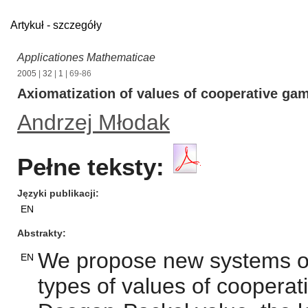
Artykuł - szczegóły
Applicationes Mathematicae
2005
|
32
|
1
| 69-86
Axiomatization of values of cooperative gam
Andrzej Młodak
Pełne teksty:
Języki publikacji
EN
Abstrakty
We propose new systems of
EN
types of values of cooperat